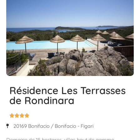
Résidence Les Terrasses
de Rondinara




20169 Bonifacio / Bonifacio - Figari
Domaine de 15 hectares, villas haut de gamme,