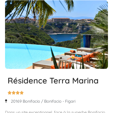
Résidence Terra Marina




20169 Bonifacio / Bonifacio - Figari
Dans un site exceptionnel, face à la superbe Bonifacio,