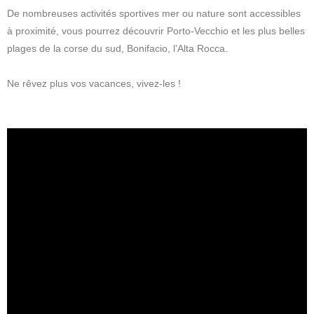
De nombreuses activités sportives mer ou nature sont accessibles
à proximité, vous pourrez découvrir
Porto-Vecchio et les plus belles
plages de la corse du sud, Bonifacio, l’Alta Rocca
.
Ne rêvez plus vos vacances, vivez-les !