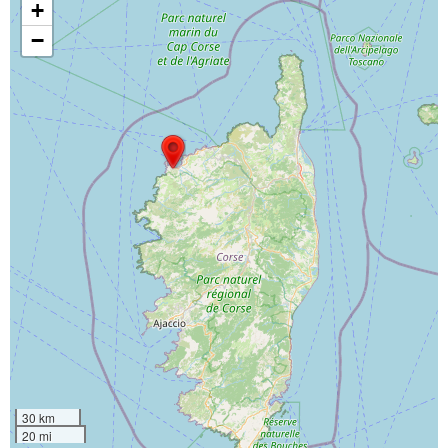
+
−
30 km
20 mi