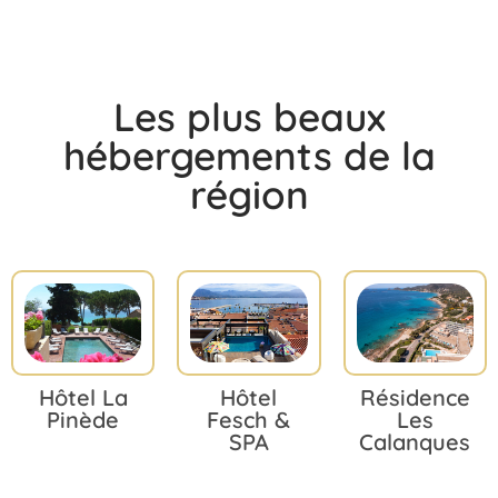
Les plus beaux
hébergements de la
région
Hôtel La
Hôtel
Résidence
Pinède
Fesch &
Les
SPA
Calanques