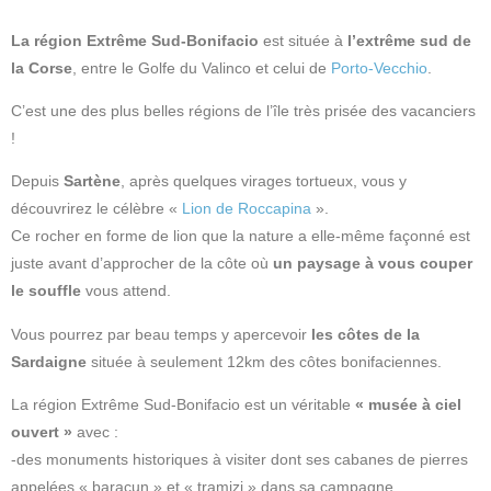
La région Extrême Sud-Bonifacio
est située à
l’extrême sud de
la Corse
, entre le Golfe du Valinco et celui de
Porto-Vecchio
.
C’est une des plus belles régions de l’île très prisée des vacanciers
!
Depuis
Sartène
, après quelques virages tortueux, vous y
découvrirez le célèbre «
Lion de Roccapina
».
Ce rocher en forme de lion que la nature a elle-même façonné est
juste avant d’approcher de la côte où
un paysage à vous couper
le souffle
vous attend.
Vous pourrez par beau temps y apercevoir
les côtes de la
Sardaigne
située à seulement 12km des côtes bonifaciennes.
La région Extrême Sud-Bonifacio est un véritable
« musée à ciel
ouvert »
avec :
-des monuments historiques à visiter dont ses cabanes de pierres
appelées « baracun » et « tramizi » dans sa campagne