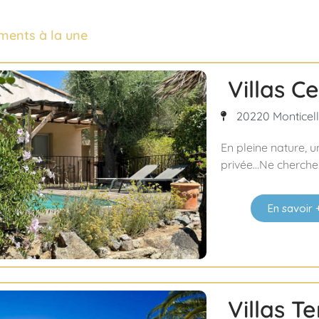
ments à la une
Villas Ce
20220 Monticello
En pleine nature, u
privée…Ne cherchez 
En savoir 
Villas T