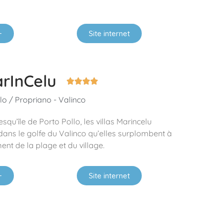
+
Site internet
arInCelu




lo / Propriano - Valinco
esqu’île de Porto Pollo, les villas Marincelu
ans le golfe du Valinco qu’elles surplombent à
nt de la plage et du village.
+
Site internet