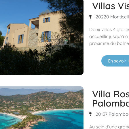
Villas V
20220 Monticello
Deux villas 4 étoil
accueillir jusqu’à
proximité du balné
En savoir 
Villa Ro
Palomb
20137 Palombag
Au sein d’une gra