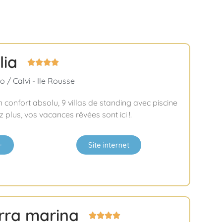
lia




 / Calvi - Ile Rousse
n confort absolu, 9 villas de standing avec piscine
plus, vos vacances rêvées sont ici !.
+
Site internet
erra marina



