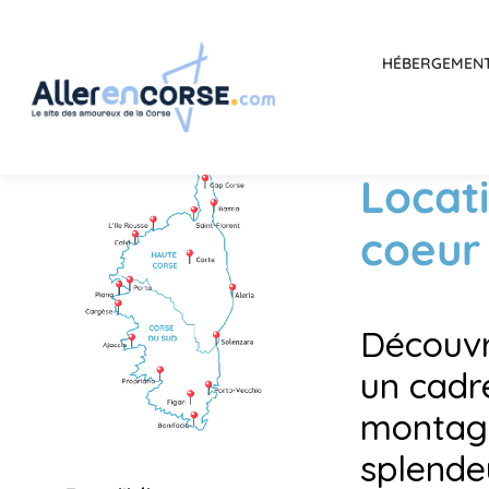
HÉBERGEMEN
Locati
coeur
Découvre
un cadr
montagn
splende