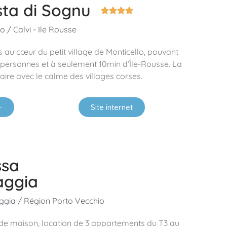
ista di Sognu




 / Calvi - Ile Rousse
es au cœur du petit village de Monticello, pouvant
 6 personnes et à seulement 10min d’Île-Rousse. La
aire avec le calme des villages corses.
+
Site internet
ssa
aggia
gia / Région Porto Vecchio
nde maison, location de 3 appartements du T3 au