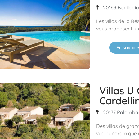
20169 Bonifacio 
Les villas de la R
vous proposent un 
En savoir 
Villas U 
Cardellin
20137 Palombag
Des villas de gran
vue panoramique m