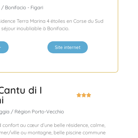
/ Bonifacio - Figari
ésidence Terra Marina 4 étoiles en Corse du Sud
séjour inoubliable à Bonifacio.
+
Site internet
Cantu di I



i
gia / Région Porto-Vecchio
d confort au cœur d’une belle résidence, calme,
er/ville ou montagne, belle piscine commune