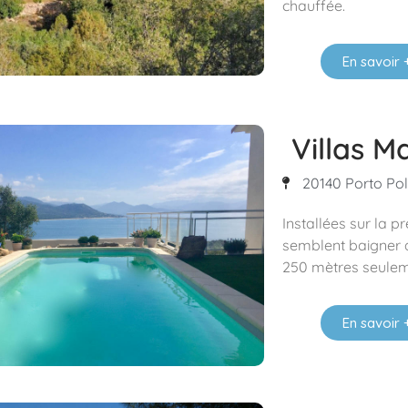
chauffée.
En savoir 
Villas M
20140 Porto Pol
Installées sur la pr
semblent baigner d
250 mètres seuleme
En savoir 