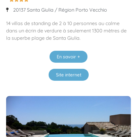
20137 Santa Giulia / Région Porto Vecchio
14 villas de standing de 2 à 10 personnes au calme
dans un écrin de verdure à seulement 1300 mètres de
la superbe plage de Santa Giulia.
En savoir +
Site internet