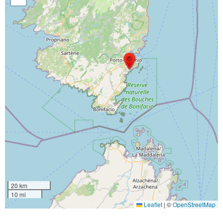
20 km
10 mi
Leaflet
|
©
OpenStreetMap