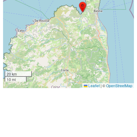
20 km
10 mi
Leaflet
|
©
OpenStreetMap