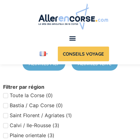
CONSEILS VOYAGE
Activités Mer
Activités Terre
Filtrer par région
Toute la Corse
(
0
)
Bastia / Cap Corse
(
0
)
Saint Florent / Agriates
(
1
)
Calvi / Ile-Rousse
(
3
)
Plaine orientale
(
3
)