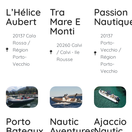
L’Hélice
Tra
Passion
Aubert
Mare E
Nautiqu
Monti
20137 Cala
20137
Rossa /
Porto-
20260 Calvi
Région
Vecchio /
/ Calvi - Ile
Porto-
Région
Rousse
Vecchio
Porto-
Vecchio
Porto
Nautic
Ajaccio
Bateaux
Aventures
Nautic