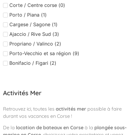
Corte / Centre corse
(
0
)
Porto / Piana
(
1
)
Cargese / Sagone
(
1
)
Ajaccio / Rive Sud
(
3
)
Propriano / Valinco
(
2
)
Porto-Vecchio et sa région
(
9
)
Bonifacio / Figari
(
2
)
Activités Mer
Retrouvez ici, toutes les
activités mer
possible à faire
durant vos vacances en Corse !
De la
location de bateaux en Corse
à la
plongée sous-
marine en Corse
, choisissez votre prestataire et venez