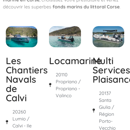
découvrir les superbes
fonds marins du littoral Corse
.
Les
Locamarine
Multi
Chantiers
Services
20110
Navals
Plaisanc
Propriano /
de
Propriano -
20137
Calvi
Valinco
Santa
Giulia /
20260
Région
Lumio /
Porto-
Calvi - Ile
Vecchio