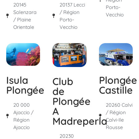
20145
20137 Lecci
Porto-
Solenzara
/ Région
Vecchio
/ Plaine
Porto-
Orientale
Vecchio
Isula
Plongée
Club
Plongée
Castille
de
Plongée
20 000
20260 Calvi
A
Ajaccio /
/ Région
Madreperla
Région
Calvi-Ile
Ajaccio
Rousse
20230