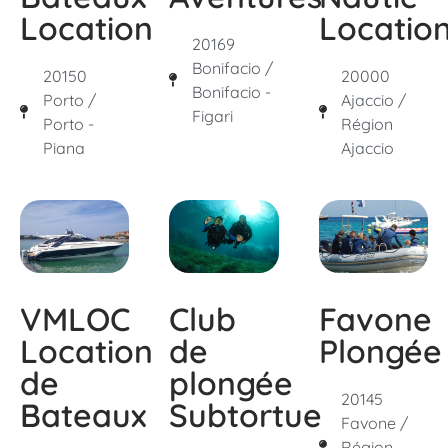
Location
Locatio
20169
Bonifacio /
20150
20000
Bonifacio -
Porto /
Ajaccio /
Figari
Porto -
Région
Piana
Ajaccio
VMLOC
Favone
Club
Location
Plongée
de
de
plongée
20145
Bateaux
Subtortue
Favone /
Région