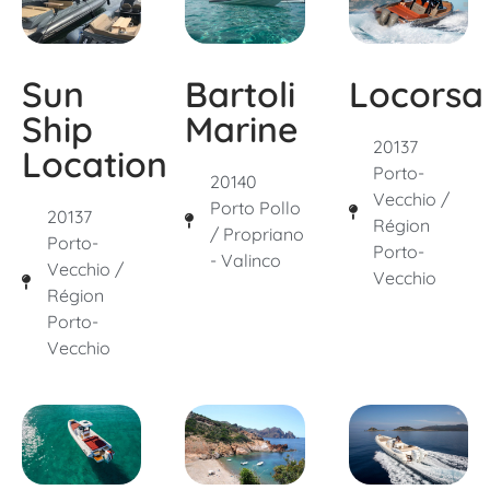
Sun
Bartoli
Locorsa
Ship
Marine
20137
Location
Porto-
20140
Vecchio /
Porto Pollo
20137
Région
/ Propriano
Porto-
Porto-
- Valinco
Vecchio /
Vecchio
Région
Porto-
Vecchio