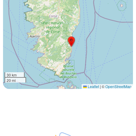
30 km
20 mi
Leaflet
|
©
OpenStreetMap