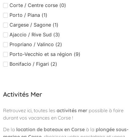
Corte / Centre corse
(
0
)
Porto / Piana
(
1
)
Cargese / Sagone
(
1
)
Ajaccio / Rive Sud
(
3
)
Propriano / Valinco
(
2
)
Porto-Vecchio et sa région
(
9
)
Bonifacio / Figari
(
2
)
Activités Mer
Retrouvez ici, toutes les
activités mer
possible à faire
durant vos vacances en Corse !
De la
location de bateaux en Corse
à la
plongée sous-
marine en Corse
, choisissez votre prestataire et venez