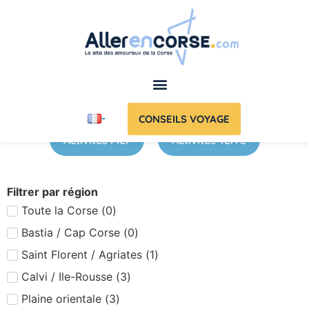
CONSEILS VOYAGE
Activités Mer
Activités Terre
Filtrer par région
Toute la Corse
(
0
)
Bastia / Cap Corse
(
0
)
Saint Florent / Agriates
(
1
)
Calvi / Ile-Rousse
(
3
)
Plaine orientale
(
3
)