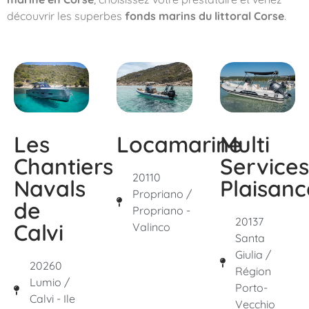
découvrir les superbes
fonds marins du littoral Corse
.
Les
Locamarine
Multi
Chantiers
Services
20110
Navals
Plaisanc
Propriano /
de
Propriano -
20137
Calvi
Valinco
Santa
Giulia /
20260
Région
Lumio /
Porto-
Calvi - Ile
Vecchio