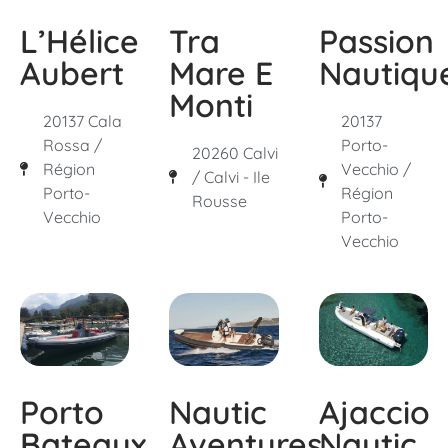
L’Hélice
Tra
Passion
Aubert
Mare E
Nautiqu
Monti
20137 Cala
20137
Rossa /
Porto-
20260 Calvi
Région
Vecchio /
/ Calvi - Ile
Porto-
Région
Rousse
Vecchio
Porto-
Vecchio
Porto
Nautic
Ajaccio
Bateaux
Aventures
Nautic