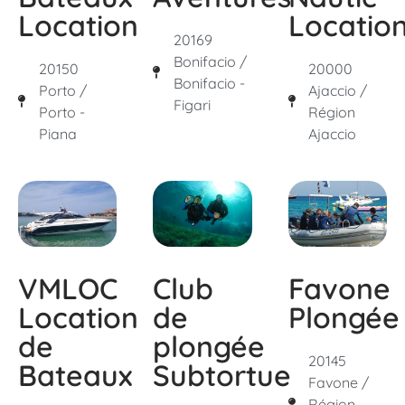
Location
Locatio
20169
Bonifacio /
20150
20000
Bonifacio -
Porto /
Ajaccio /
Figari
Porto -
Région
Piana
Ajaccio
VMLOC
Favone
Club
Location
Plongée
de
de
plongée
20145
Bateaux
Subtortue
Favone /
Région