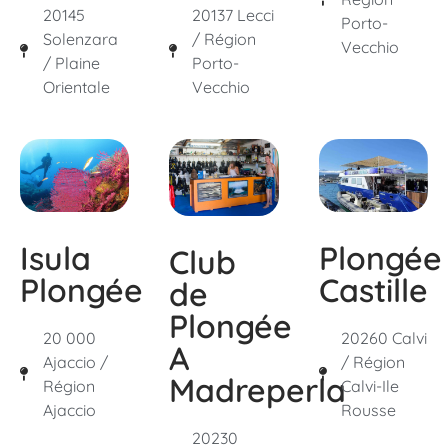
20145
20137 Lecci
Porto-
Solenzara
/ Région
Vecchio
/ Plaine
Porto-
Orientale
Vecchio
Isula
Plongée
Club
Plongée
Castille
de
Plongée
20 000
20260 Calvi
A
Ajaccio /
/ Région
Madreperla
Région
Calvi-Ile
Ajaccio
Rousse
20230