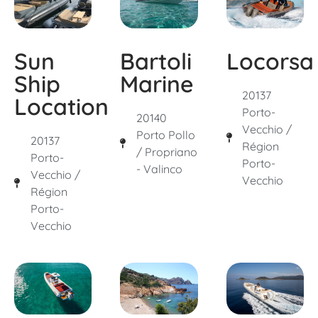
Sun
Bartoli
Locorsa
Ship
Marine
20137
Location
Porto-
20140
Vecchio /
Porto Pollo
20137
Région
/ Propriano
Porto-
Porto-
- Valinco
Vecchio /
Vecchio
Région
Porto-
Vecchio