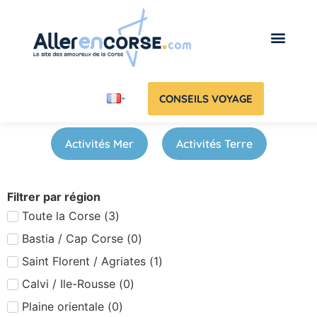
CONSEILS VOYAGE
Activités Mer
Activités Terre
Filtrer par région
Toute la Corse
(
3
)
Bastia / Cap Corse
(
0
)
Saint Florent / Agriates
(
1
)
Calvi / Ile-Rousse
(
0
)
Plaine orientale
(
0
)