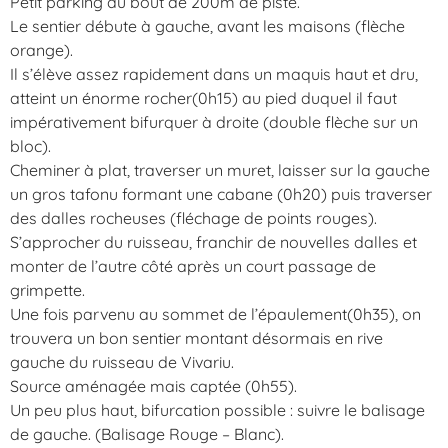
Petit parking au bout de 200m de piste.
Le sentier débute à gauche, avant les maisons (flèche
orange).
Il s’élève assez rapidement dans un maquis haut et dru,
atteint un énorme rocher(0h15) au pied duquel il faut
impérativement bifurquer à droite (double flèche sur un
bloc).
Cheminer à plat, traverser un muret, laisser sur la gauche
un gros tafonu formant une cabane (0h20) puis traverser
des dalles rocheuses (fléchage de points rouges).
S’approcher du ruisseau, franchir de nouvelles dalles et
monter de l’autre côté après un court passage de
grimpette.
Une fois parvenu au sommet de l’épaulement(0h35), on
trouvera un bon sentier montant désormais en rive
gauche du ruisseau de Vivariu.
Source aménagée mais captée (0h55).
Un peu plus haut, bifurcation possible : suivre le balisage
de gauche. (Balisage Rouge – Blanc).