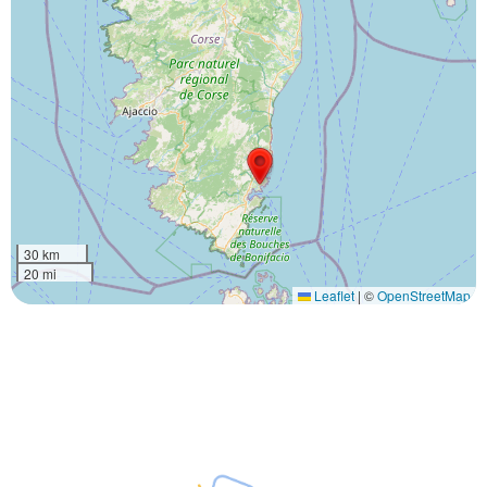
30 km
20 mi
Leaflet
|
©
OpenStreetMap