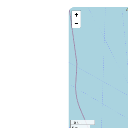
+
−
10 km
5 mi