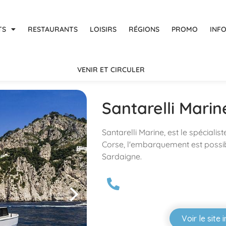
TS
RESTAURANTS
LOISIRS
RÉGIONS
PROMO
INF
VENIR ET CIRCULER
Santarelli Marin
Santarelli Marine, est le spécialis
Corse, l'embarquement est possib
Sardaigne.
Voir le site 