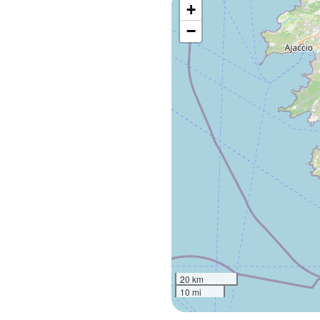
+
−
20 km
10 mi