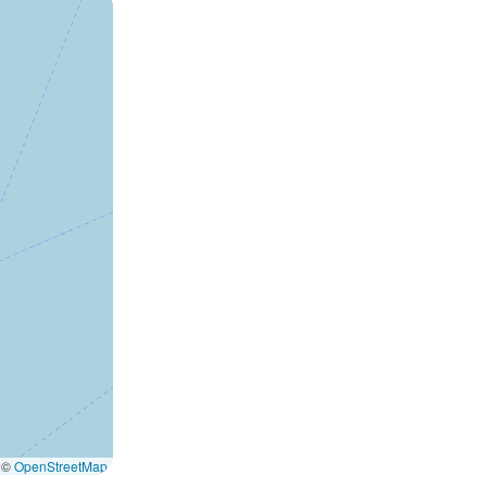
©
OpenStreetMap