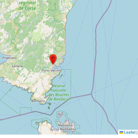
Leaflet
|