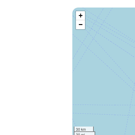
+
−
30 km
20 mi