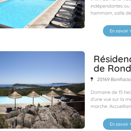
indépendantes ou m
hammam, salle de 
En savoir 
Résiden
de Rond
20169 Bonifacio 
Domaine de 15 hect
d’une vue sur la m
marche. Accueillan
En savoir 