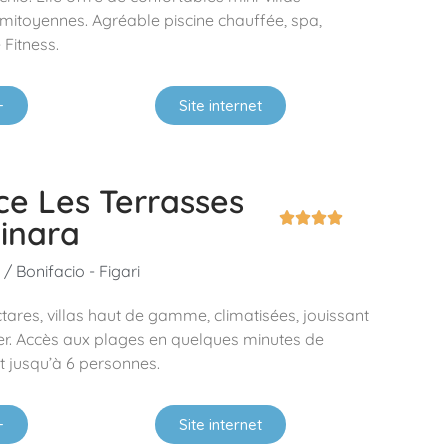
itoyennes. Agréable piscine chauffée, spa,
Fitness.
+
Site internet
ce Les Terrasses




inara
/ Bonifacio - Figari
ares, villas haut de gamme, climatisées, jouissant
er. Accès aux plages en quelques minutes de
t jusqu’à 6 personnes.
+
Site internet