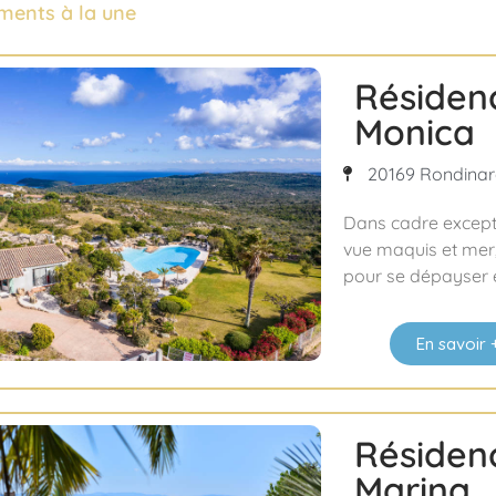
ments à la une
Résiden
Monica
20169 Rondinara
Dans cadre excepti
vue maquis et mer, 
pour se dépayser e
En savoir 
Résiden
Marina