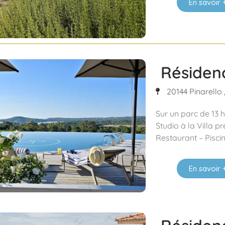
En savoir 
Résiden
20144 Pinarello
Sur un parc de 13
Studio à la Villa p
Restaurant – Piscin
En savoir 