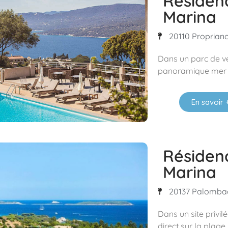
Résiden
Marina
20110 Propriano
Dans un parc de ve
panoramique mer 
En savoir 
Résiden
Marina
20137 Palombag
Dans un site privil
direct sur la plage