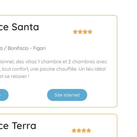
ce Santa




 / Bonifacio - Figari
onnel, des villas 1 chambre et 2 chambres avec
tout confort, une piscine chauffée. Un lieu idéal
t se relaxer !
+
Site internet
ce Terra



