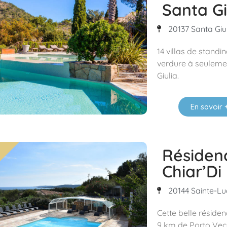
Santa Gi
20137 Santa Giu
14 villas de stand
verdure à seuleme
Giulia.
En savoir 
Résiden
Chiar’Di
20144 Sainte-Lu
Cette belle réside
9 km de Porto Vecch