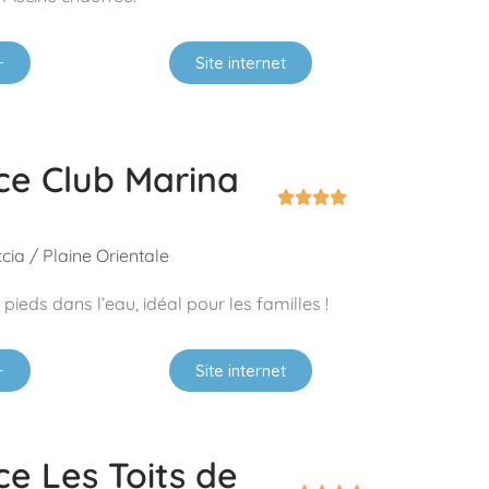
+
Site internet
ce Club Marina




ia / Plaine Orientale
pieds dans l’eau, idéal pour les familles !
+
Site internet
e Les Toits de