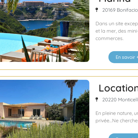
20169 Bonifacio 
Dans un site excep
et la mer, des mini
commerces.
En savoir 
Location
20220 Monticello
En pleine nature, u
privée…Ne cherchez