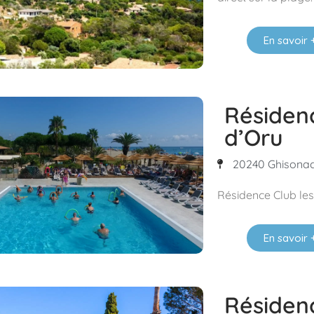
En savoir 
Résiden
d’Oru
20240 Ghisonacc
Résidence Club les 
En savoir 
Résidenc