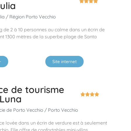




ulia
lia / Région Porto Vecchio
ing de 2 à 10 personnes au calme dans un écrin de
nt 1300 mètres de la superbe plage de Santa
+
Site internet
ce de tourisme




 Luna
cie de Porto Vecchio / Porto Vecchio
nce lovée dans un écrin de verdure est à seulement
io. Elle offre de confortables mini-villas