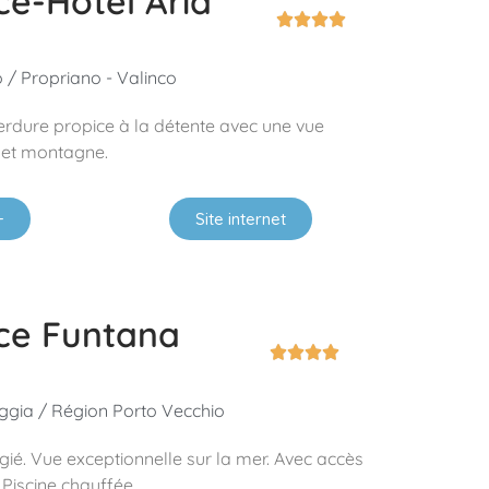
ce-Hôtel Aria




 / Propriano - Valinco
rdure propice à la détente avec une vue
et montagne.
+
Site internet
ce Funtana




gia / Région Porto Vecchio
égié. Vue exceptionnelle sur la mer. Avec accès
. Piscine chauffée.