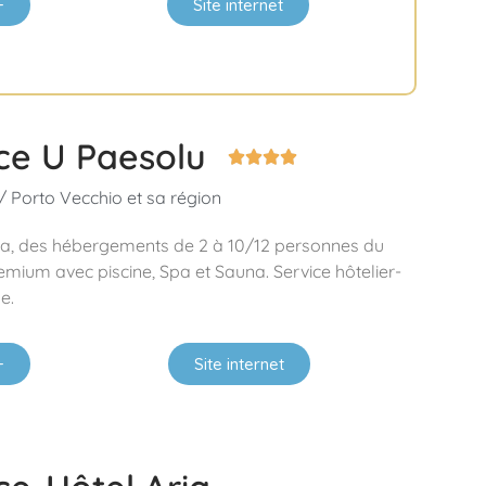
+
Site internet
ce U Paesolu




 / Porto Vecchio et sa région
 ha, des hébergements de 2 à 10/12 personnes du
remium avec piscine, Spa et Sauna. Service hôtelier-
e.
+
Site internet