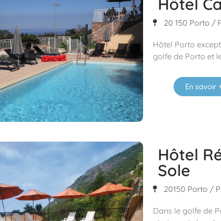
Hôtel C
20 150 Porto / 
Hôtel Porto except
golfe de Porto et l
En savoir 
Hôtel Ré
Sole
20150 Porto / P
Dans le golfe de P