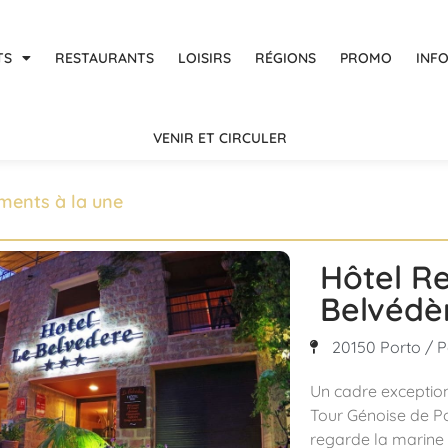
TS
RESTAURANTS
LOISIRS
RÉGIONS
PROMO
INF
VENIR ET CIRCULER
ments à la une
Hôtel R
Belvédè
20150 Porto / P
Un cadre exception
Tour Génoise de Por
regarde la marine e