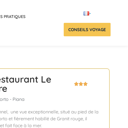
OS PRATIQUES
CONSEILS VOYAGE
estaurant Le



re
orto - Piana
nel, une vue exceptionnelle, situé au pied de la
to et fièrement habillé de Granit rouge, il
t fait face à la mer.