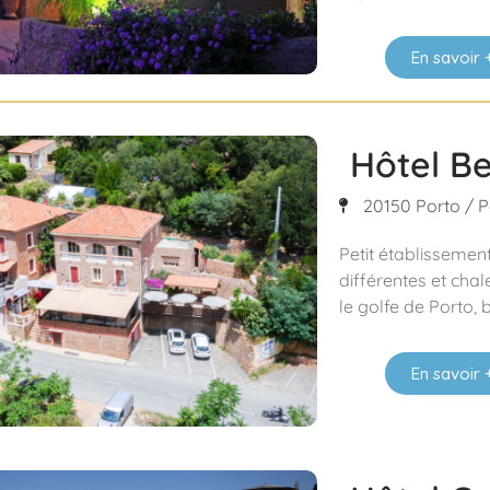
En savoir 
Hôtel Be
20150 Porto / P
Petit établisseme
différentes et chal
le golfe de Porto, 
En savoir 