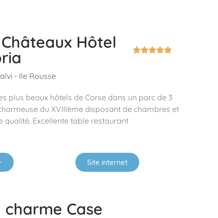
 Châteaux Hôtel





ria
alvi - Ile Rousse
les plus beaux hôtels de Corse dans un parc de 3
 charmeuse du XVIIIème disposant de chambres et
 qualité. Excellente table restaurant
+
Site internet
e charme Case