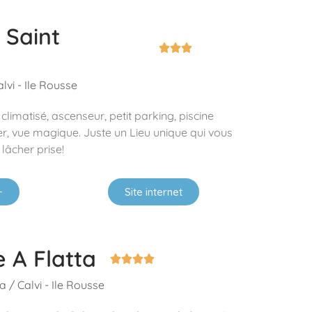
 Saint



lvi - Ile Rousse
 climatisé, ascenseur, petit parking, piscine
, vue magique. Juste un Lieu unique qui vous
 lâcher prise!
+
Site internet
 A Flatta




 / Calvi - Ile Rousse