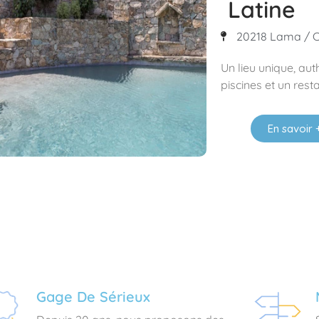
Latine
20218 Lama / Ca
Un lieu unique, aut
piscines et un resta
En savoir 
Gage De Sérieux