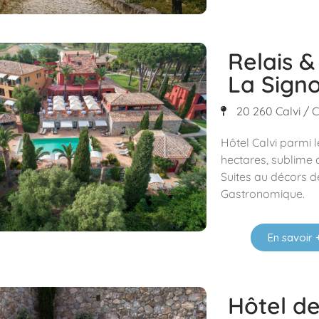
Relais &
La Signo
20 260 Calvi / C
Hôtel Calvi parmi 
hectares, sublime
Suites au décors de
Gastronomique.
En savoir 
Hôtel d