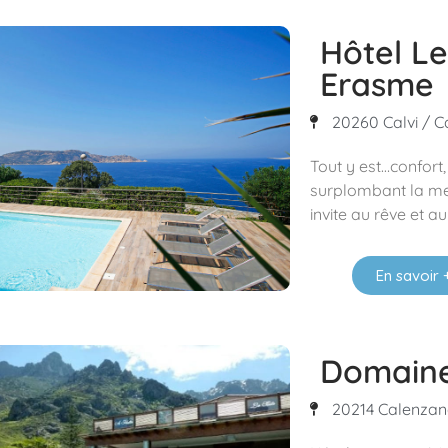
Hôtel Le
Erasme
20260 Calvi / Ca
Tout y est…confort,
surplombant la mer
invite au rêve et au
En savoir 
Domaine
20214 Calenzana