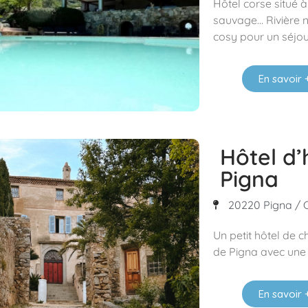
Hôtel corse situé 
sauvage… Rivière n
cosy pour un séjou
En savoir 
Hôtel d’
Pigna
20220 Pigna / C
Un petit hôtel de c
de Pigna avec une 
En savoir 