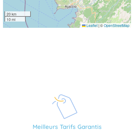
20 km
10 mi
Leaflet
|
©
OpenStreetMap
Meilleurs Tarifs Garantis