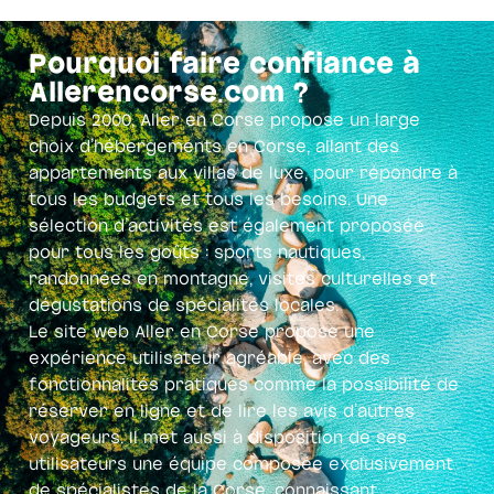
Pourquoi faire confiance à
Allerencorse.com ?
Depuis 2000, Aller en Corse propose un large
choix d’hébergements en Corse, allant des
appartements aux villas de luxe, pour répondre à
tous les budgets et tous les besoins. Une
sélection d’activités est également proposée
pour tous les goûts : sports nautiques,
randonnées en montagne, visites culturelles et
dégustations de spécialités locales.
Le site web Aller en Corse propose une
expérience utilisateur agréable, avec des
fonctionnalités pratiques comme la possibilité de
réserver en ligne et de lire les avis d’autres
voyageurs. Il met aussi à disposition de ses
utilisateurs une équipe composée exclusivement
de spécialistes de la Corse, connaissant