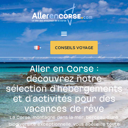
CONSEILS VOYAGE
Aller en Corse :
découvrez notre
sélection d'hébergements
et d'activités pour des
vacances de rêve
La Corse, montagne dans la mer, berceau d’une
biodiversité exceptionnelle, vous accueille toute