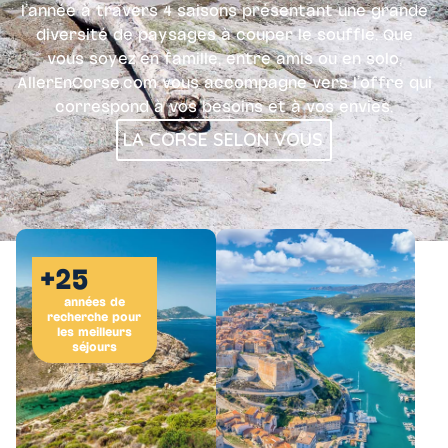
l’année à travers 4 saisons présentant une grande
diversité de paysages à couper le souffle. Que
vous soyez en famille, entre amis ou en solo,
AllerEnCorse.com vous accompagne vers l’offre qui
correspond à vos besoins et à vos envies.​
LA CORSE SELON VOUS
+25
années de
recherche pour
les meilleurs
séjours