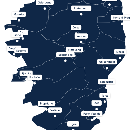
Calenzana
Ponte-Leccia
Galeria
Moriani-Plag
Corte
Porto
Piana
Venaco
Cargèse
Vizzavona
Sagone
Aléria
Bocognano
Ghisonaccia
Ajaccio
Porticcio
Solenzara
Tarco
Lecci
Propriano
Sartène
Porto-Vecchio
Figari