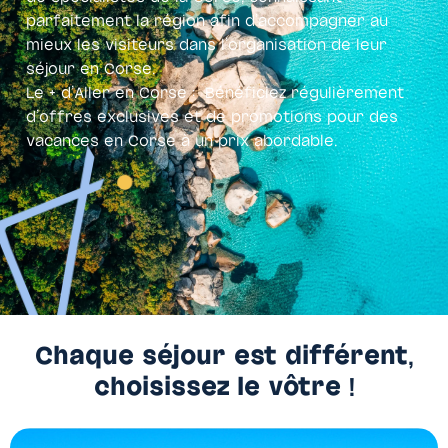
parfaitement la région afin d’accompagner au
mieux les visiteurs dans l’organisation de leur
séjour en Corse.
Le + d’Aller en Corse : Bénéficiez régulièrement
d’offres exclusives et de promotions pour des
vacances en Corse à un prix abordable.
Chaque séjour est différent,
choisissez le vôtre !