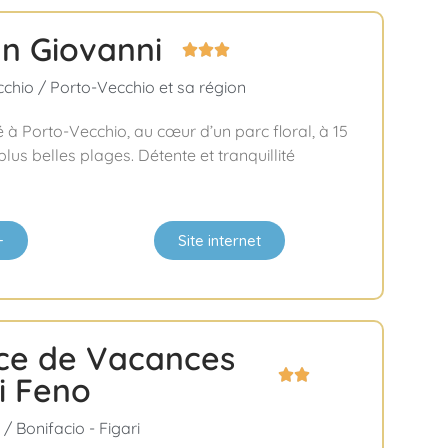
an Giovanni



chio / Porto-Vecchio et sa région
ué à Porto-Vecchio, au cœur d’un parc floral, à 15
lus belles plages. Détente et tranquillité
+
Site internet
ce de Vacances


i Feno
/ Bonifacio - Figari