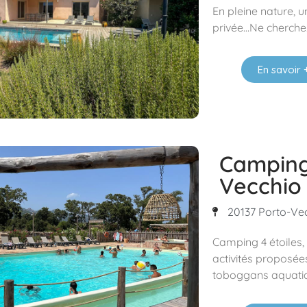
En pleine nature, u
privée…Ne cherchez
En savoir 
Camping
Vecchio
20137 Porto-Ve
Camping 4 étoiles,
activités proposées
toboggans aquatiq