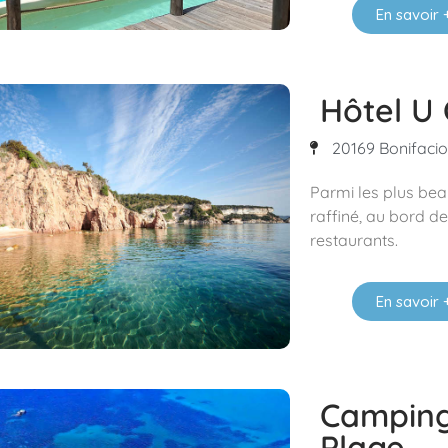
En savoir 
Hôtel U
20169 Bonifacio 
Parmi les plus bea
raffiné, au bord de
restaurants.
En savoir 
Campin
Plage