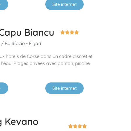
+
Site internet
 Capu Biancu




/ Bonifacio - Figari
ux hôtels de Corse dans un cadre discret et
 l’eau. Plages privées avec ponton, piscine,
+
Site internet
g Kevano



