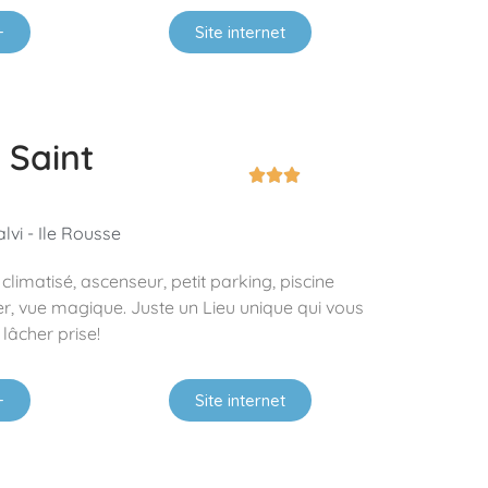
+
Site internet
 Saint



lvi - Ile Rousse
 climatisé, ascenseur, petit parking, piscine
, vue magique. Juste un Lieu unique qui vous
 lâcher prise!
+
Site internet