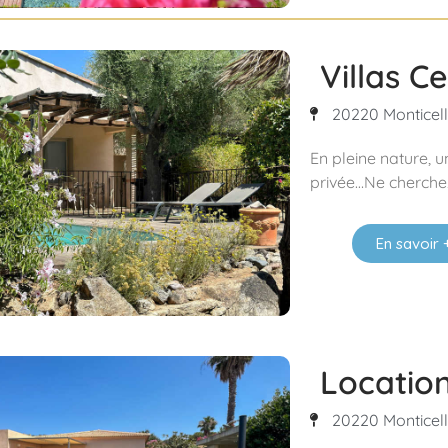
Villas Ce
20220 Monticello
En pleine nature, u
privée…Ne cherchez 
En savoir 
Location
20220 Monticello