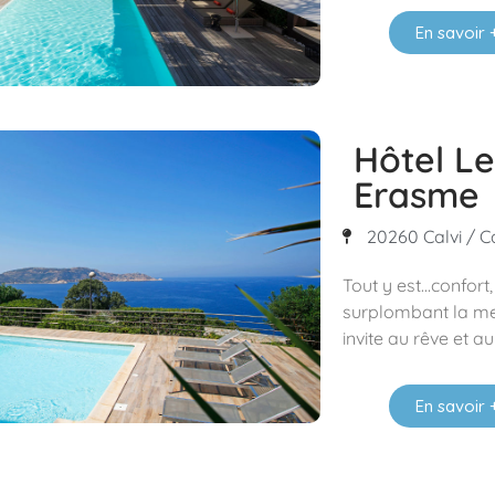
En savoir 
Hôtel Le
Erasme
20260 Calvi / Ca
Tout y est…confort,
surplombant la mer
invite au rêve et au
En savoir 