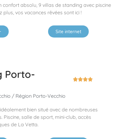
n confort absolu, 9 villas de standing avec piscine
 plus, vos vacances rêvées sont ici !
+
Site internet
 Porto-




cchio / Région Porto-Vecchio
 idéalement bien situé avec de nombreuses
. Piscine, salle de sport, mini-club, accès
ues de La Vetta.