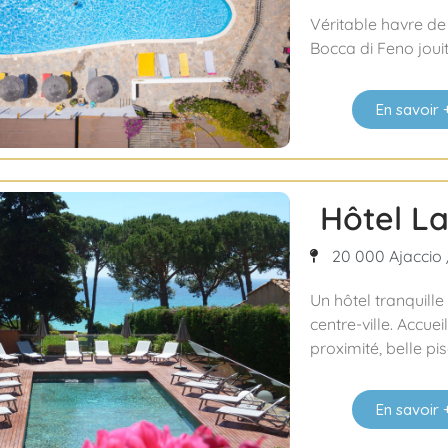
Véritable havre de
Bocca di Feno jouit
En savoir 
Hôtel L
20 000 Ajaccio 
Un hôtel tranquill
centre-ville. Accuei
proximité, belle pis
En savoir 