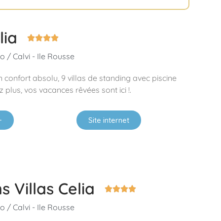
lia




 / Calvi - Ile Rousse
n confort absolu, 9 villas de standing avec piscine
plus, vos vacances rêvées sont ici !.
+
Site internet
s Villas Celia




 / Calvi - Ile Rousse