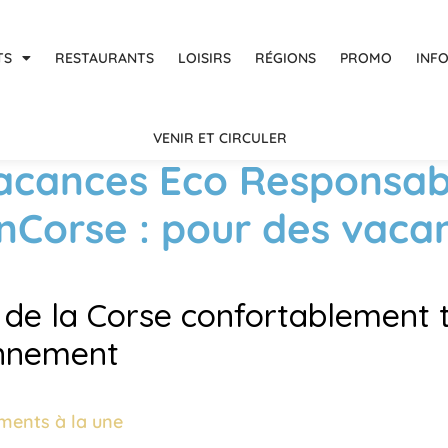
TS
RESTAURANTS
LOISIRS
RÉGIONS
PROMO
INF
VENIR ET CIRCULER
acances Eco Responsab
EnCorse : pour des vaca
z de la Corse confortablement 
onnement
ments à la une