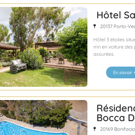
Hôtel S
20137 Porto-Vec
Hôtel 3 étoiles sit
mn en voiture des p
assurées.
En savoir 
Résiden
Bocca D
20169 Bonifacio 