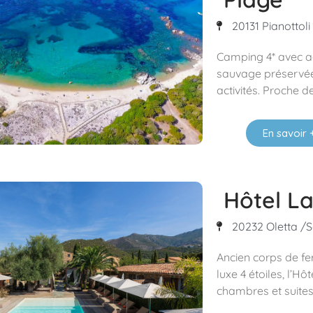
20131 Pianottoli
Camping 4* avec ac
sauvage préservée.
activités. Proche d
En savoir 
Hôtel L
20232 Oletta /Sa
Ancien corps de fe
luxe 4 étoiles, l’H
chambres et suites