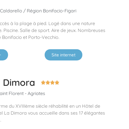
 Caldarello / Région Bonifacio-Figari
cès à la plage à pied. Logé dans une nature
 Piscine. Salle de sport. Aire de jeux. Nombreuses
e Bonifacio et Porto-Vecchio.
+
Site internet
a Dimora




int Florent - Agriates
rme du XVIIIème siècle réhabilité en un Hôtel de
ôtel La Dimora vous accueille dans ses 17 élégantes
.