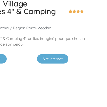
 Village
s 4* & Camping




cchio / Région Porto-Vecchio
* & Camping 4*, un lieu imaginé pour que chacun
de son séjour.
+
Site internet