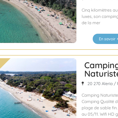
Cinq kilomètres au
luxes, son camping
de la mer
En savoir 
Camping
Naturist
20 270 Aleria / 
Camping Naturiste 
Camping Qualité da
plage de sable fin
au 05/11. Wifi HD g