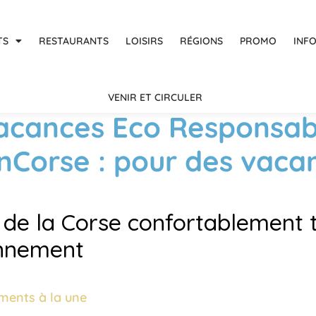
TS
RESTAURANTS
LOISIRS
RÉGIONS
PROMO
INF
VENIR ET CIRCULER
acances Eco Responsab
EnCorse : pour des vaca
z de la Corse confortablement 
onnement
ments à la une