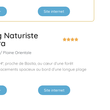
+
Site internet
 Naturiste




ra
 Plaine Orientale
4*, proche de Bastia, au cœur d’une forêt
lacements spacieux au bord d’une longue plage
+
Site internet