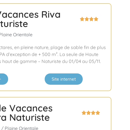
 Vacances Riva




turiste
Plaine Orientale
ares, en pleine nature, plage de sable fin de plus
PA d’exception de + 500 m². La seule de Haute
s haut de gamme – Naturiste du 01/04 au 05/11.
+
Site internet
 de Vacances




a Naturiste
/ Plaine Orientale