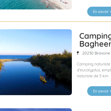
En savoir 
Camping
Baghee
20230 Bravone /
Camping naturiste 
d’eucalyptus, emp
naturiste de 5 km
En savoir 