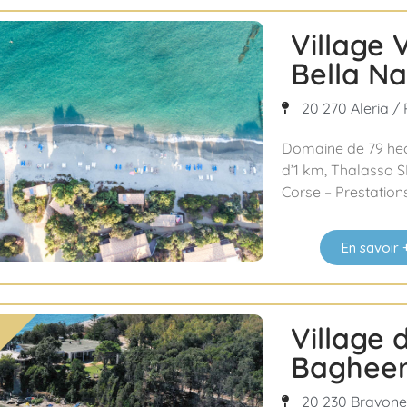
Village
Bella Na
20 270 Aleria / 
Domaine de 79 hect
d’1 km, Thalasso S
Corse – Prestation
En savoir 
Village
Bagheer
20 230 Bravone 