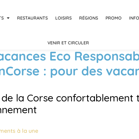
TS
RESTAURANTS
LOISIRS
RÉGIONS
PROMO
INF
VENIR ET CIRCULER
acances Eco Responsab
EnCorse : pour des vaca
z de la Corse confortablement 
onnement
ments à la une