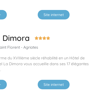
+
Site internet
a Dimora




int Florent - Agriates
rme du XVIIIème siècle réhabilité en un Hôtel de
ôtel La Dimora vous accueille dans ses 17 élégantes
.
+
Site internet