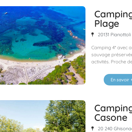
Campin
Plage
20131 Pianottoli
Camping 4* avec ac
sauvage préservée.
activités. Proche d
En savoir 
Camping
Casone
20 240 Ghisonac