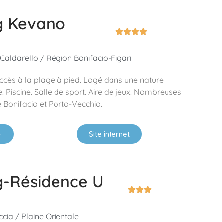
g Kevano




 Caldarello / Région Bonifacio-Figari
cès à la plage à pied. Logé dans une nature
 Piscine. Salle de sport. Aire de jeux. Nombreuses
e Bonifacio et Porto-Vecchio.
+
Site internet
-Résidence U



cia / Plaine Orientale