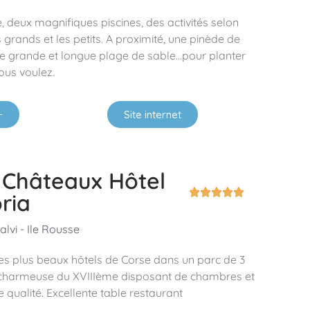
e, deux magnifiques piscines, des activités selon
 grands et les petits. A proximité, une pinède de
e grande et longue plage de sable…pour planter
ous voulez.
+
Site internet
 Châteaux Hôtel





ria
alvi - Ile Rousse
les plus beaux hôtels de Corse dans un parc de 3
 charmeuse du XVIIIème disposant de chambres et
 qualité. Excellente table restaurant