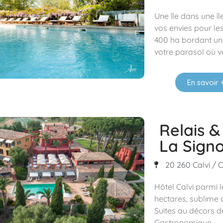
Une île dans une îl
vos envies pour les
400 ha bordant un
votre parasol où v
En savoir 
Relais &
La Signo
20 260 Calvi / C
Hôtel Calvi parmi 
hectares, sublime
Suites au décors de
Gastronomique.