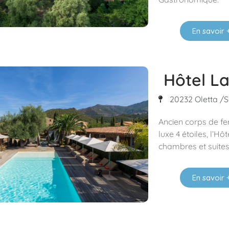
En savoir 
Hôtel L
20232 Oletta /Sa
Ancien corps de fe
luxe 4 étoiles, l’H
chambres et suites
En savoir 