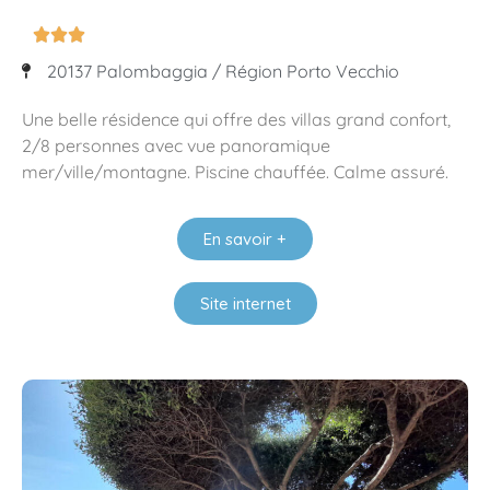



20137 Palombaggia / Région Porto Vecchio
Une belle résidence qui offre des villas grand confort,
2/8 personnes avec vue panoramique
mer/ville/montagne. Piscine chauffée. Calme assuré.
En savoir +
Site internet