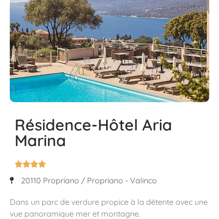
Résidence-Hôtel Aria
Marina




20110 Propriano / Propriano - Valinco
Dans un parc de verdure propice à la détente avec une
vue panoramique mer et montagne.