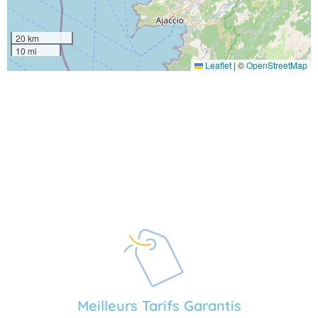
20 km
10 mi
Leaflet
|
©
OpenStreetMap
Meilleurs Tarifs Garantis