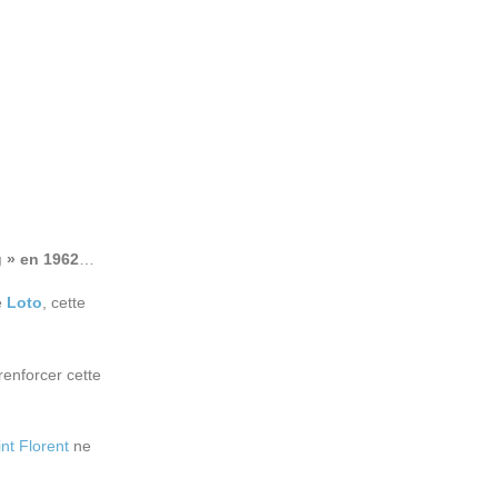
g » en 1962
…
e
Loto
, cette
renforcer cette
nt Florent
ne