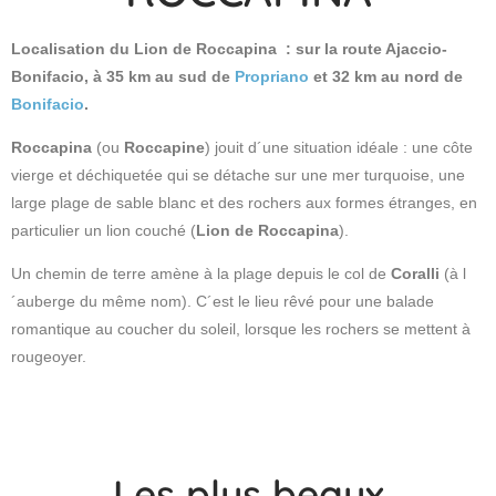
Localisation du Lion de Roccapina : sur la route Ajaccio-
Bonifacio, à 35 km au sud de
Propriano
et 32 km au nord de
Bonifacio
.
Roccapina
(ou
Roccapine
) jouit d´une situation idéale : une côte
vierge et déchiquetée qui se détache sur une mer turquoise, une
large plage de sable blanc et des rochers aux formes étranges, en
particulier
un lion couché
(
Lion de Roccapina
).
Un chemin de terre amène à la plage depuis le col de
Coralli
(à l
´auberge du même nom). C´est le lieu rêvé pour une balade
romantique au coucher du soleil, lorsque les rochers se mettent à
rougeoyer.
Les plus beaux