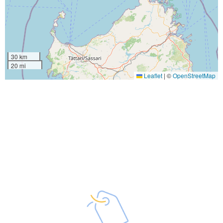
30 km
20 mi
Leaflet
|
©
OpenStreetMap