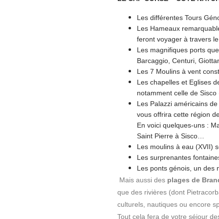
Les différentes Tours Géno
Les Hameaux remarquables 
feront voyager à travers l
Les magnifiques ports que
Barcaggio, Centuri, Giott
Les 7 Moulins à vent const
Les chapelles et Eglises d
notamment celle de Sisco 
Les Palazzi américains de
vous offrira cette région 
En voici quelques-uns : Mai
Saint Pierre à Sisco…
Les moulins à eau (XVII) s
Les surprenantes fontain
Les ponts génois, un des n
Mais aussi des
plages de Bran
que des rivières (dont Pietracorb
culturels, nautiques ou encore s
Tout cela fera de votre séjour de