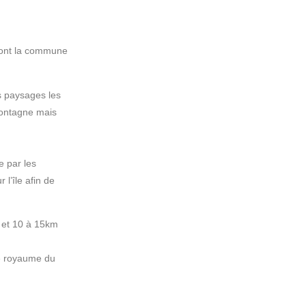
ont la commune
es paysages les
 montagne mais
e par les
l’île afin de
 et 10 à 15km
le royaume du