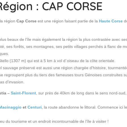
Région : CAP CORSE
 la région
Cap Corse
est une région faisant partie de la
Haute Corse
d
s plus beaux de l’île mais également la région la plus contrastée avec s
nté, ses forêts, ses montagnes, ses petits villages perchés à flanc de
iques.
tello (1307 m) qui est à 5 km à vol d´oiseau de la côte orientale.
el sauvage préservé est aussi une région chargée d’histoire, tourmenté
e regroupent plus du tiers des fameuses tours Génoises construites sur 
cas d’invasion.
stia –
Saint-Florent
, sur près de 40km de long dans le sens nord-sud,
Macinaggio
et
Centuri
, la route abandonne le littoral. Commence ici 
u du tourisme et un endroit incontournable de l’île à visiter !