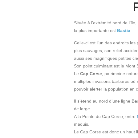
Située à l’extrémité nord de l’île,
la plus importante est
Bastia
.
Celle-ci est l’un des endroits le
plus sauvages, son relief accide
aussi ses magnifiques petites cr
Son point culminant est le Mont S
Le
Cap Corse
, patrimoine natur
multiples invasions barbares où s
pouvoir alerter la population en 
Il s’étend au nord d’une ligne
Ba
de large.
A la Pointe du Cap Corse, entre
maquis.
Le Cap Corse est donc un haut lie