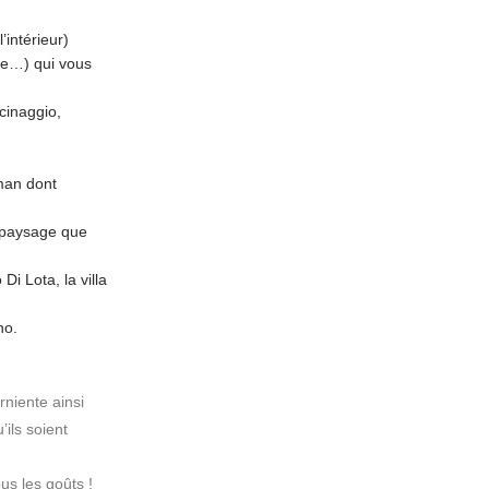
’intérieur)
le…) qui vous
cinaggio,
oman dont
e paysage que
i Lota, la villa
no.
niente ainsi
’ils soient
us les goûts !