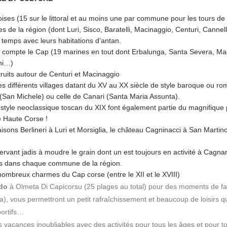
ises (15 sur le littoral et au moins une par commune pour les tours de l
de la région (dont Luri, Sisco, Baratelli, Macinaggio, Centuri, Cannel
e temps avec leurs habitations d’antan.
 compte le Cap (19 marines en tout dont Erbalunga, Santa Severa, Ma
ani…)
ruits autour de Centuri et Macinaggio
es différents villages datant du XV au XX siècle de style baroque ou r
(San Michele) ou celle de Canari (Santa Maria Assunta).
 style neoclassique toscan du XIX font également partie du magnifiqu
de Haute Corse !
sons Berlineri à Luri et Morsiglia, le château Cagninacci à San Martino D
ervant jadis à moudre le grain dont un est toujours en activité à Cagna
es dans chaque commune de la région.
ombreux charmes du Cap corse (entre le XII et le XVIII)
do
à Olmeta Di Capicorsu (25 plages au total) pour des moments de far
a), vous permettront un petit rafraîchissement et beaucoup de loisirs qu
portifs…
s vacances inoubliables avec des activités pour tous les âges et pour to