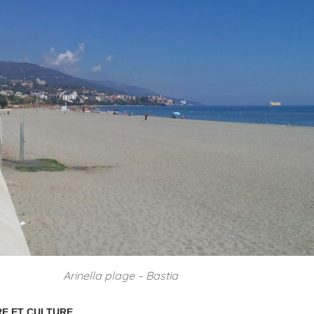
Arinella plage – Bastia
RE ET CULTURE