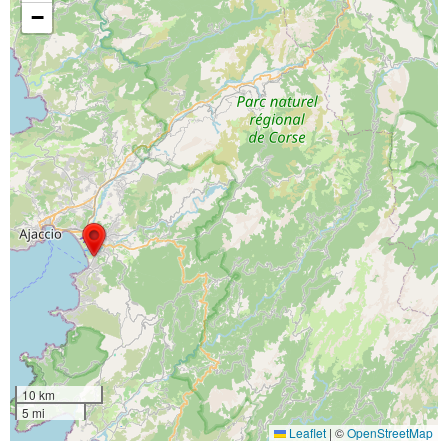
−
10 km
5 mi
Leaflet
|
©
OpenStreetMap