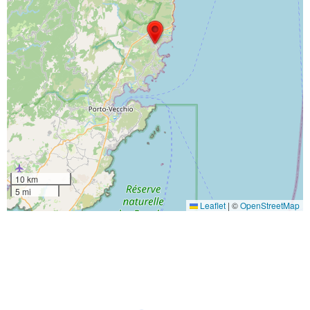
10 km
5 mi
Leaflet
|
©
OpenStreetMap