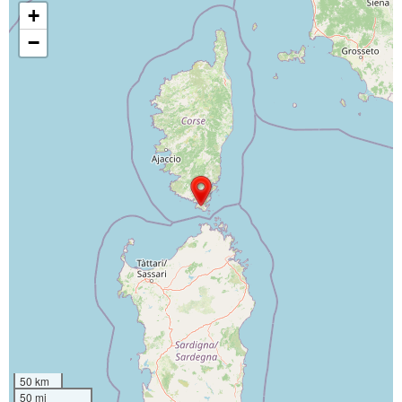
+
−
50 km
50 mi