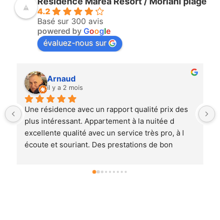
Résidence Marea Resort / Moriani plage
4.2
Basé sur 300 avis
powered by
G
o
o
g
l
e
évaluez-nous sur
antoine jamin
il y a 2 mois
Juste ce message pour remercier le barman qui 
nous a loué les transats ce après midi juste avant 
de prendre notre avionMerci infiniment