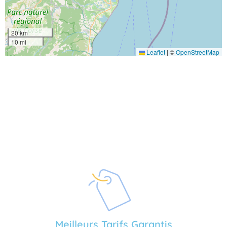
20 km
10 mi
Leaflet
|
©
OpenStreetMap
Meilleurs Tarifs Garantis