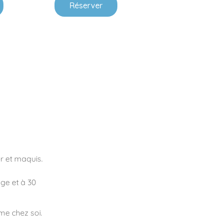
Réserver
r et maquis.
age et à 30
me chez soi.