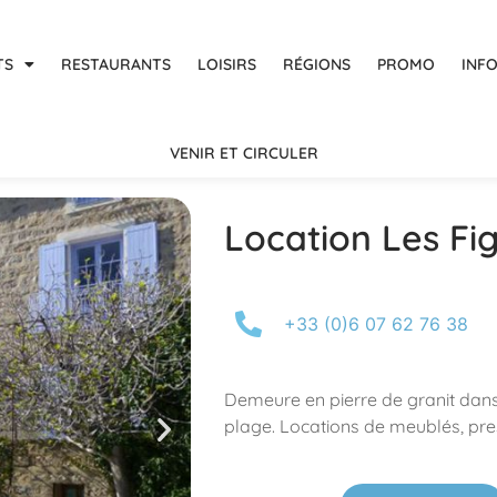
TS
RESTAURANTS
LOISIRS
RÉGIONS
PROMO
INF
VENIR ET CIRCULER
Location Les Fig
+33 (0)6 07 62 76 38
Demeure en pierre de granit dan
plage. Locations de meublés, pres