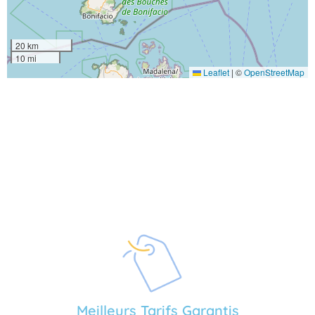
20 km
10 mi
Leaflet
|
©
OpenStreetMap
Meilleurs Tarifs Garantis