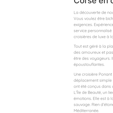
Corse en c
La découverte de nouv
Vous voulez être bic
exigences. Expérience
service personnalisé 
croisières de luxe à l
Tout est géré à la pl
des amoureux et pass
être des voyageurs. Il
époustouflantes.
Une croisière Ponant 
déplacement simple e
ont été conçus dans u
L’Île de Beauté, un l
émotions. Elle est à 
sauvage. Rien d’éton
Méditerranée.