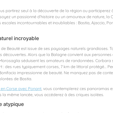
us partirez seul à la découverte de la région ou participerez 
soyez un passionné d’histoire ou un amoureux de nature, la
 escales incontournables et inoubliables : Bastia, Ajaccio, Por
turel incroyable
 de Beauté est issue de ses paysages naturels grandioses. To
es découvertes. Alors que la Balagne convient aux personnes
t Morosaglia séduisent les amateurs de randonnées. Corbar
t : des rues typiquement corses, 7 km de littoral protégé… Pe
 Bonifacio impressionne de beauté. Ne manquez pas de contem
lorées de Bastia.
e en Corse avec Ponant
, vous contemplerez ces panoramas e
s la même lancée, vous accéderez à des criques isolées.
e atypique