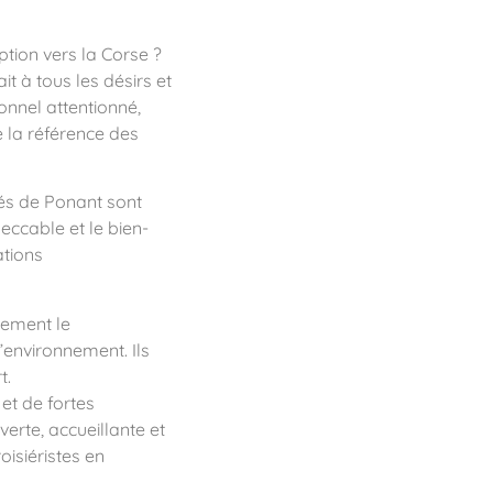
ption vers la Corse ?
 à tous les désirs et
sonnel attentionné,
e la référence des
iés de Ponant sont
eccable et le bien-
ations
lement le
’environnement. Ils
t.
 et de fortes
verte, accueillante et
isiéristes en