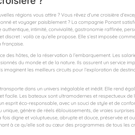
roisière ?
elles régions vous attire ? Vous rêvez d’une croisière d’exce
honné et voyager paisiblement ? La compagnie Ponant satisfait
 authentique, intimité, convivialité, gastronomie raffinée, per
et discret : voilà ce qu’elle propose. Elle s’est imposée comm
a française.
ace des hôtes, de la réservation à l’embarquement. Les salar
ionnés du monde et de la nature. Ils assurent un service imp
s imaginent les meilleurs circuits pour l’exploration de destin
transporte dans un univers inégalable et inédit. Elle rend éga
t facile. Les bateaux sont ultramodernes et respectueux de l
n esprit éco-responsable, avec un souci de style et de confor
ieu unique, génère de réels éblouissements, de vraies surprises
la fois digne et voluptueuse, abrupte et douce, préservée et ou
nant à ce qu’elle soit au cœur des programmes de tous les cro