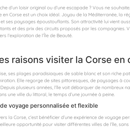
che d’un loisir original ou d’une escapade ? Vous ne souhait
re en Corse est un choix idéal. Joyau de la Méditerranée, la ré
e et ses paysages époustouflants. Son attractivité lui vient aussi
tants et des prix des circuits proposés par les compagnies. 
rs l’exploration de l’Île de Beauté.
es raisons visiter la Corse en 
se, ses plages paradisiaques de sable blanc et son riche patr
miration. Elle regorge de sites pittoresques, de paysages à cou
s. Depuis plusieurs années, l’île voit débarquer de nombreux na
ns une ville du littoral, le temps d’une journée à peine.
de voyage personnalisée et flexible
e vers la Corse, c’est bénéficier d’une expérience de voyage pe
lleure opportunité pour visiter différentes villes de l’île, san