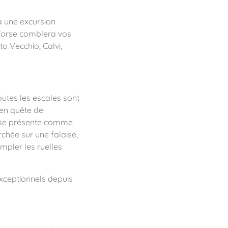
à une excursion
 Corse comblera vos
to Vecchio, Calvi,
utes les escales sont
 en quête de
a se présente comme
rchée sur une falaise,
pler les ruelles
xceptionnels depuis