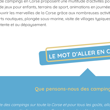
de campings en Corse proposent une multitude d’activités pour
de jeux pour enfants, terrains de sport, animations en journée 
vrir les merveilles de la Corse grâce aux nombreuses activi
s nautiques, plongée sous-marine, visite de villages typiques
détente et au dépaysement.
LE MOT D’ALLER EN 
Que pensons-nous des camping
ste des campings sur toute la Corse et pour tous les goûts, alla