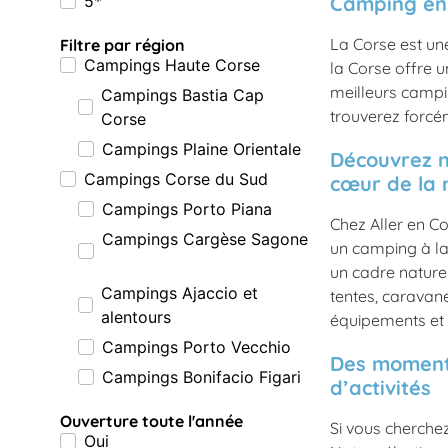
5*
Camping en 
La Corse est un
Filtre par région
Campings Haute Corse
la Corse offre 
meilleurs campi
Campings Bastia Cap
trouverez forcé
Corse
Campings Plaine Orientale
Découvrez n
Campings Corse du Sud
cœur de la 
Campings Porto Piana
Chez Aller en C
Campings Cargèse Sagone
un camping à la 
un cadre nature
Campings Ajaccio et
tentes, caravan
alentours
équipements et 
Campings Porto Vecchio
Des moments
Campings Bonifacio Figari
d’activités
Ouverture toute l'année
Si vous cherchez
Oui