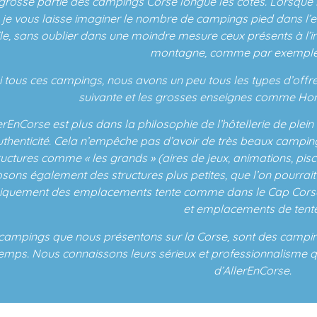
 grosse partie des campings Corse longue les côtes. Lorsque 
, je vous laisse imaginer le nombre de campings pied dans 
île, sans oublier dans une moindre mesure ceux présents à l’i
montagne, comme par exemple 
 tous ces campings, nous avons un peu tous les types d’offre
suivante et les grosses enseignes comme Hom
erEnCorse est plus dans la philosophie de l’hôtellerie de ple
uthenticité. Cela n’empêche pas d’avoir de très beaux campin
ructures comme « les grands » (aires de jeux, animations, pisc
sons également des structures plus petites, que l’on pourrait
iquement des emplacements tente comme dans le Cap Corse
et emplacements de tente
campings que nous présentons sur la Corse, sont des campin
emps. Nous connaissons leurs sérieux et professionnalisme qui
d’AllerEnCorse.