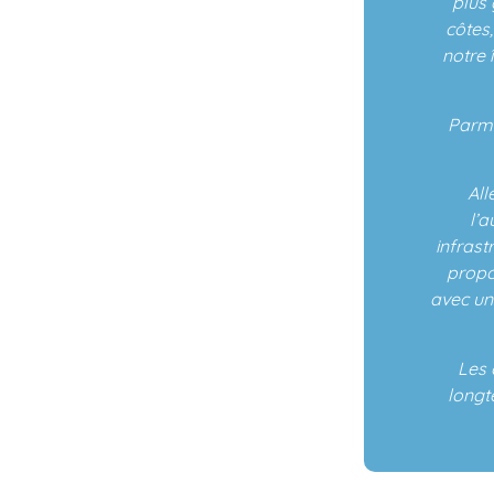
plus
côtes
notre 
Parmi
All
l’a
infrast
propo
avec un
Les 
longt