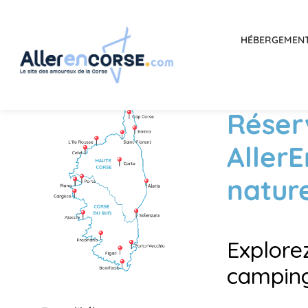
HÉBERGEMEN
Réser
AllerE
natur
Explore
camping