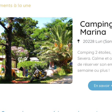
ments à la une
Camping
Marina
20228 Luri (San
Camping 2 étoiles,
Severa. Calme et om
de réserver son e
semaine ou plus !
En savoir 