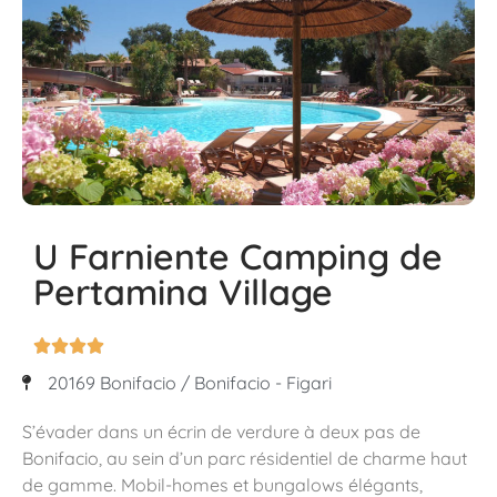
U Farniente Camping de
Pertamina Village




20169 Bonifacio / Bonifacio - Figari
S’évader dans un écrin de verdure à deux pas de
Bonifacio, au sein d’un parc résidentiel de charme haut
de gamme. Mobil-homes et bungalows élégants,