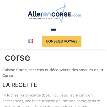
CONSEILS VOYAGE
Boulettes – Recette
corse
Cuisine Corse, recettes et découverte des saveurs de la
Corse
LA RECETTE
1-Hachez fin la viande (bœuf ou veau) et le jambon
nécessaires, une belle tranche de jambon corse, gras et
maigre, pour une dizaine de morceaux de viande.