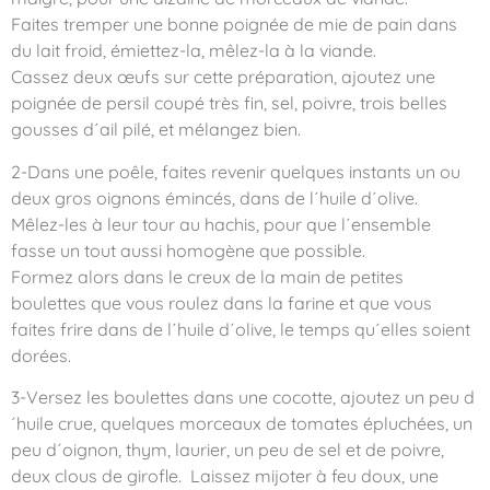
Faites tremper une bonne poignée de mie de pain dans
du lait froid, émiettez-la, mêlez-la à la viande.
Cassez deux œufs sur cette préparation, ajoutez une
poignée de persil coupé très fin, sel, poivre, trois belles
gousses d´ail pilé, et mélangez bien.
2-Dans une poêle, faites revenir quelques instants un ou
deux gros oignons émincés, dans de l´huile d´olive.
Mêlez-les à leur tour au hachis, pour que l´ensemble
fasse un tout aussi homogène que possible.
Formez alors dans le creux de la main de petites
boulettes que vous roulez dans la farine et que vous
faites frire dans de l´huile d´olive, le temps qu´elles soient
dorées.
3-Versez les boulettes dans une cocotte, ajoutez un peu d
´huile crue, quelques morceaux de tomates épluchées, un
peu d´oignon, thym, laurier, un peu de sel et de poivre,
deux clous de girofle. Laissez mijoter à feu doux, une