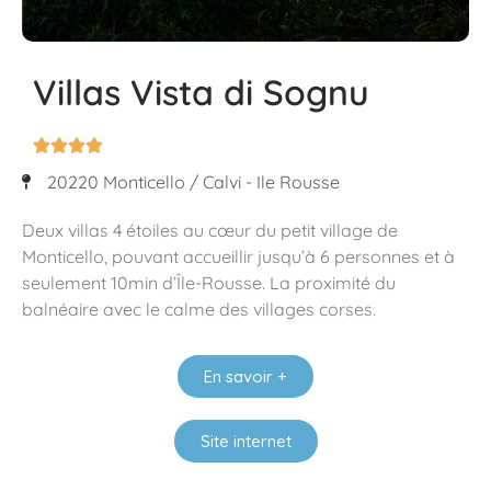
Villas Vista di Sognu




20220 Monticello / Calvi - Ile Rousse
Deux villas 4 étoiles au cœur du petit village de
Monticello, pouvant accueillir jusqu’à 6 personnes et à
seulement 10min d’Île-Rousse. La proximité du
balnéaire avec le calme des villages corses.
En savoir +
Site internet