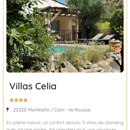
Villas Celia




20220 Monticello / Calvi - Ile Rousse
En pleine nature, un confort absolu, 9 villas de standing
avec piscine privée…Ne cherchez plus, vos vacances