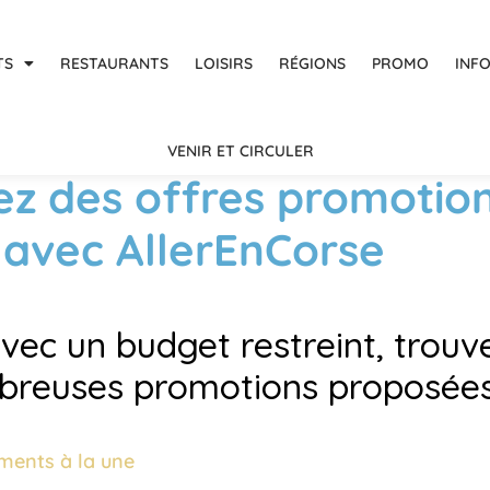
TS
RESTAURANTS
LOISIRS
RÉGIONS
PROMO
INF
VENIR ET CIRCULER
ez des offres promotion
 avec AllerEnCorse
ec un budget restreint, trouve
breuses promotions proposées 
ments à la une