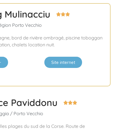
 Mulinacciu



Région Porto Vecchio
agne, bord de rivière ombragé, piscine toboggan
tion, chalets location nuit.
+
Site internet
ce Paviddonu



gia / Porto Vecchio
les plages du sud de la Corse. Route de