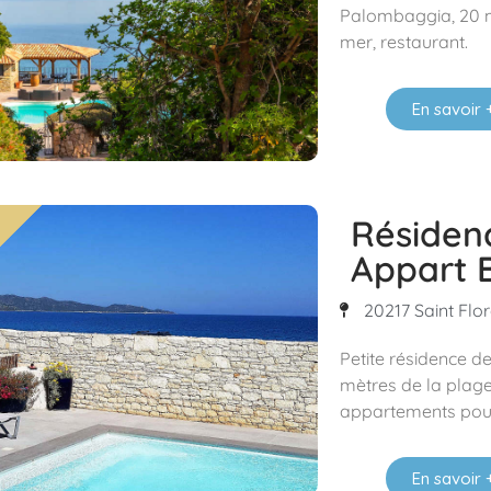
Palombaggia, 20 min
mer, restaurant.
En savoir 
Résiden
Appart 
20217 Saint Flor
Petite résidence d
mètres de la plage
appartements pour
En savoir 