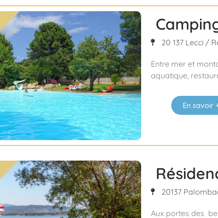
Camping
20 137 Lecci / 
Entre mer et mont
aquatique, restaura
En savoir 
Résiden
20137 Palombag
Aux portes des bel